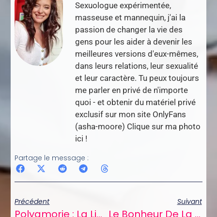
Sexuologue expérimentée,
masseuse et mannequin, j'ai la
passion de changer la vie des
gens pour les aider à devenir les
meilleures versions d'eux-mêmes,
dans leurs relations, leur sexualité
et leur caractère. Tu peux toujours
me parler en privé de n'importe
quoi - et obtenir du matériel privé
exclusif sur mon site OnlyFans
(asha-moore) Clique sur ma photo
ici !
Partage le message :
Précédent
Suivant
Polyamorie : La Liberté Et La Joie Des Relations Ouvertes
Le Bonheur De La Pipe : Mon Guide Amusant Pour Une Fellation Réussie !