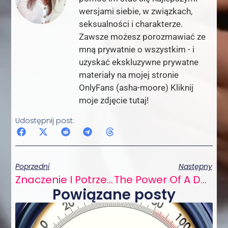
wersjami siebie, w związkach,
seksualności i charakterze.
Zawsze możesz porozmawiać ze
mną prywatnie o wszystkim - i
uzyskać ekskluzywne prywatne
materiały na mojej stronie
OnlyFans (asha-moore) Kliknij
moje zdjęcie tutaj!
Udostępnij post:
Poprzedni
Następny
Znaczenie I Potrzeba Edukatorów Seksualnych
The Power Of A Daily Orgasm: Why A Woman’s Pleasure Matters More Than Ever
Powiązane posty