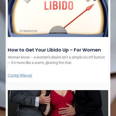
How to Get Your Libido Up – For Women
Woman know – a women’s desire isn’t a simple on/off button
— it’s more like a warm, glowing fire that
Czytaj Więcej