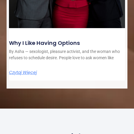
Why I Like Having Options
By Asha — sexologist, pleasure activist, and the woman who
refuses to schedule desire. People love to ask women like
Czytaj Więcej