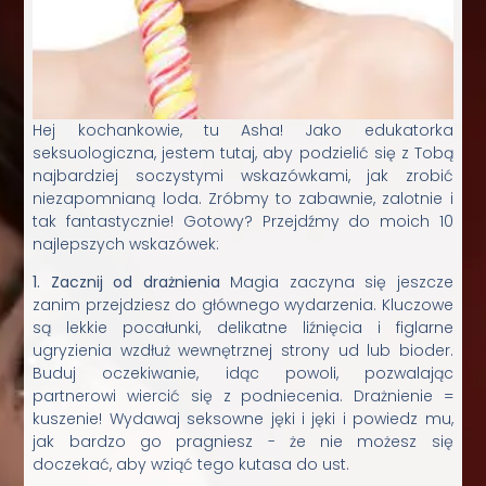
Hej kochankowie, tu Asha! Jako edukatorka
seksuologiczna, jestem tutaj, aby podzielić się z Tobą
najbardziej soczystymi wskazówkami, jak zrobić
niezapomnianą loda. Zróbmy to zabawnie, zalotnie i
tak fantastycznie! Gotowy? Przejdźmy do moich 10
najlepszych wskazówek:
1. Zacznij od drażnienia
Magia zaczyna się jeszcze
zanim przejdziesz do głównego wydarzenia. Kluczowe
są lekkie pocałunki, delikatne liźnięcia i figlarne
ugryzienia wzdłuż wewnętrznej strony ud lub bioder.
Buduj oczekiwanie, idąc powoli, pozwalając
partnerowi wiercić się z podniecenia. Drażnienie =
kuszenie! Wydawaj seksowne jęki i jęki i powiedz mu,
jak bardzo go pragniesz - że nie możesz się
doczekać, aby wziąć tego kutasa do ust.