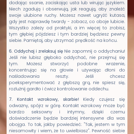
dodając ssanie, zaciskając usta lub wirując językiem.
Niech zgadują i obserwują, jak reagują, aby znaleźć
swoje ulubione ruchy. Możesz nawet ugryźć kutasa,
gdy jest naprawdę twardy - zobacz, co oboje lubicie.
Wszystko zależy od praktyki, a im więcej to zrobisz,
tym głębiej pójdziesz i tym bardziej będziesz pewny
siebie. Pamiętaj, aby utrzymać prędkość na końcu.
6. Oddychaj i zrelaksuj się
Nie zapomnij o oddychaniu!
Jeśli nie lubisz głęboko oddychać, nie przejmuj się
tym. Możesz stworzyć podobne wrażenie,
koncentrując się na głowie i używając dłoni do
naśladowania reszty. Jeśli chcesz
poeksperymentować z głębszą grą, nie spiesz się,
rozluźnij gardło i ćwicz kontrolowanie oddechu.
7. Kontakt wzrokowy, skarbie!
Kiedy czujesz się
odważny, spójrz w górę. Kontakt wzrokowy może być
bardzo seksowny i intymny, dzięki czemu
doświadczenie będzie bardziej intensywne dla was
obojga. To tak, jakby powiedzieć: "Tak, jestem w tym
niesamowity i wiem, że to uwielbiasz". Pewność siebie