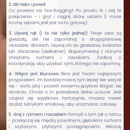
2. Idź nisko i powoli
Co powiesz na Tea-Bagging? Po prostu liż i ssij te
połączenia - i gryź i ciągnij skórę ustami (i może
trochę zębami, jeśli jest na to gotowy)
3. Używaj rąk (i to nie tylko jednej!)
Twoje usta są
gwiazdą, ale nie zapominaj o drugoplanowej
obsadzie: dłoniach. Używaj ich do głaskania, ściskania
lub obracania (delikatnie!). Eksperymentuj z różnymi
chwytami, ruchami i naciskami. Zadbaj o
koordynację, aby uzyskać rytm, którego nie zapomną.
4. Wilgoć jest kluczowa
Ślina jest Twoim najlepszym
przyjacielem. Im bardziej mokra, tym lepiej! Nie wstydź
się - siorb, pluj i pozwól swojemu językowi ślizgać się
dookoła. Chodzi o to jedwabiste, śliskie uczucie. Jeśli
czujesz się wyjątkowo fantazyjnie, możesz nawet
dodać lubrykant smakowy, aby urozmaicić zabawę.
5. Graj z rytmem i naciskiem
Pomyśl o tym jak o tańcu
- przełączaj się między powolnymi, głębokimi ruchami
i szybszymi, płytszymi pociągnięciami. Mieszaj,