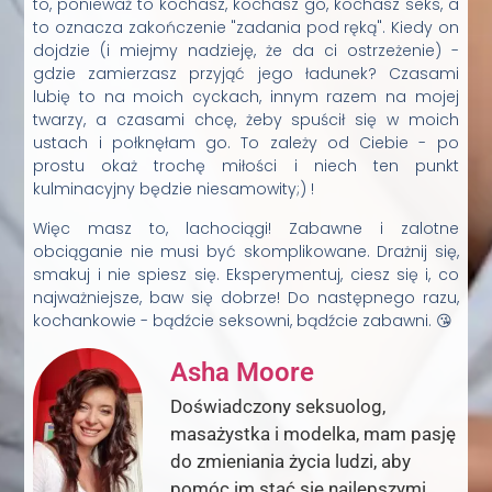
to, ponieważ to kochasz, kochasz go, kochasz seks, a
to oznacza zakończenie "zadania pod ręką". Kiedy on
dojdzie (i miejmy nadzieję, że da ci ostrzeżenie) -
gdzie zamierzasz przyjąć jego ładunek? Czasami
lubię to na moich cyckach, innym razem na mojej
twarzy, a czasami chcę, żeby spuścił się w moich
ustach i połknęłam go. To zależy od Ciebie - po
prostu okaż trochę miłości i niech ten punkt
kulminacyjny będzie niesamowity;) !
Więc masz to, lachociągi! Zabawne i zalotne
obciąganie nie musi być skomplikowane. Drażnij się,
smakuj i nie spiesz się. Eksperymentuj, ciesz się i, co
najważniejsze, baw się dobrze! Do następnego razu,
kochankowie - bądźcie seksowni, bądźcie zabawni. 😘
Asha Moore
Doświadczony seksuolog,
masażystka i modelka, mam pasję
do zmieniania życia ludzi, aby
pomóc im stać się najlepszymi