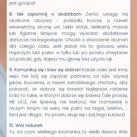
jest gorąca!
8. Nie zapomnij o dodatkach
Zwróć uwagę na
okoliczne obszary - pośladki, krocze, a nawet
wewnętrzną stronę ud. Lekki dotyk, delikatny masaż
lub figlarne liźnięcie mogą wywołać dodatkowe
dreszcze na kręgosłupie. Chodzi o stworzenie doznań
dla całego ciała. Jeśli jesteś na to gotowa, wielu
mężczyzn lubi palec w tyłku lub po prostu chwytanie
za policzki, gdy dajesz mu głowę bez użycia rąk.
9. Komunikuj się i baw się dobrze!
Każde ciało jest inne,
więc nie bój się zapytać partnera, co lubi. Używaj
jęków, buczenia, a nawet żartobliwego chichotu, aby
pokazać, że dobrze się bawisz! Najlepsze robienie
loda to takie, w którym dobrze się bawisz (ale proszę,
NIE LICZ, nie śpiewaj, nie łaskocz, nie rozmawiaj o
niczym innym niż seks, nie patrz na zegar, telefon, ...
lista jest długa... Po prostu skup się i ssij tego kutasa).
10. Weź ładunek
To, co czyni wielkiego kochanka, to wielki dawca. Rób